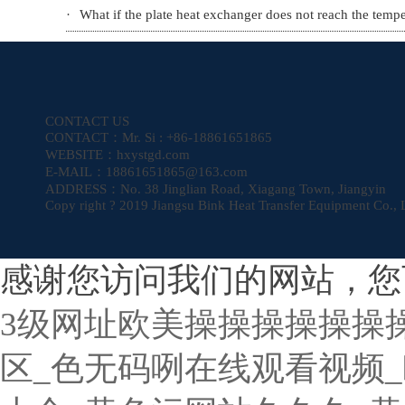
·
What if the plate heat exchanger does not reach the tempe
CONTACT US
CONTACT：
Mr. Si : +86-18861651865
WEBSITE：
hxystgd.com
E-MAIL：
18861651865@163.com
ADDRESS：
No. 38 Jinglian Road, Xiagang Town, Jiangyin
Copy right ? 2019 Jiangsu Bink Heat Transfer Equipment Co., 
感谢您访问我们的网站，您
3级网址欧美操操操操操操操
区_色无码咧在线观看视频_欧