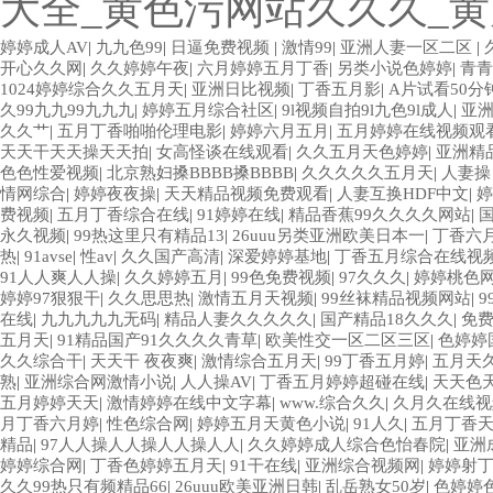
大全_黄色污网站久久久_
婷婷成人AV
|
九九色99
|
日逼免费视频
|
激情99
|
亚洲人妻一区二区
|
开心久久网
|
久久婷婷午夜
|
六月婷婷五月丁香
|
另类小说色婷婷
|
青青
1024婷婷综合久久五月天
|
亚洲日比视频
|
丁香五月影
|
A片试看50分
久99九九99九九九
|
婷婷五月综合社区
|
9l视频自拍9l九色9l成人
|
亚洲
久久艹
|
五月丁香啪啪伦理电影
|
婷婷六月五月
|
五月婷婷在线视频观
天天干天天操天天拍
|
女高怪谈在线观看
|
久久五月天色婷婷
|
亚洲精
色色性爱视频
|
北京熟妇搡BBBB搡BBBB
|
久久久久久五月天
|
人妻操
情网综合
|
婷婷夜夜操
|
天天精品视频免费观看
|
人妻互换HDF中文
|
婷
费视频
|
五月丁香综合在线
|
91婷婷在线
|
精品香蕉99久久久久网站
|
永久视频
|
99热这里只有精品13
|
26uuu另类亚洲欧美日本一
|
丁香六
热
|
91avse
|
性av
|
久久国产高清
|
深爱婷婷基地
|
丁香五月综合在线视
91人人爽人人操
|
久久婷婷五月
|
99色免费视频
|
97久久久
|
婷婷桃色
婷婷97狠狠干
|
久久思思热
|
激情五月天视频
|
99丝袜精品视频网站
|
在线
|
九九九九九无码
|
精品人妻久久久久久
|
国产精品18久久久
|
免
五月天
|
91精品国产91久久久久青草
|
欧美性交一区二区三区
|
色婷婷
久久综合干
|
天天干 夜夜爽
|
激情综合五月天
|
99丁香五月婷
|
五月天
熟
|
亚洲综合网激情小说
|
人人操AV
|
丁香五月婷婷超碰在线
|
天天色
五月婷婷天天
|
激情婷婷在线中文字幕
|
www.综合久久
|
久月久在线视
月丁香六月婷
|
性色综合网
|
婷婷五月天黄色小说
|
91人久
|
五月丁香
精品
|
97人人操人人操人人操人人
|
久久婷婷成人综合色怡春院
|
亚洲
婷婷综合网
|
丁香色婷婷五月天
|
91干在线
|
亚洲综合视频网
|
婷婷射
久久99热只有频精品66
|
26uuu欧美亚洲日韩
|
乱岳熟女50岁
|
色婷婷