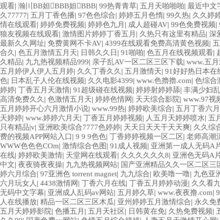
观看
|
瀚〣BB妲BBB妲BBB
|
99热青青草
|
五月天啪啪啪
|
最近中文字
久77777
|
五月丁香色播
|
97色色综合
|
婷婷五月色惰
|
99久热
|
久久婷
情在线观看
|
婷婷免费视频
|
婷婷色九月
|
成人超碰AV
|
99色免费视频
|
狼友视频在线观看
|
激情图片婷婷丁香五月
|
久热只有这里有精品
|
深
最新久久网址
|
免费黄网不卡AV
|
4399在线观看免费高清黄色视频
|
五
合久
|
色五月激情五月天
|
日韩久久日
|
91啪啪
|
色五月在线视频观看
|
久精品
|
九九热视频精品999
|
亲子乱AV一区二区三区下载
|
www.五
五月婷伊人伊人五月婷
|
久久丁香久久
|
五月激情天
|
91好好热日本在
色
|
日本乱子人伦在线视频
|
久久电影4399
|
www.色擼擼.com
|
色综合
婷婷
|
丁香五月天激情
|
91超级碰在线视频
|
婷婷射婷婷舔
|
丰满少妇乱
高清免费久久
|
色激情五月天
|
婷婷色情网
|
天天综合影院
|
www.97视
五月婷婷开心六月激情小说
|
www.99热
|
婷婷欧美综合
|
五月丁香六月
天婷婷
|
www.婷婷六月天
|
丁香五月婷婷视频
|
人五月天婷婷喷水
|
五
只有精品|v
|
亚洲欧美综合7777色婷婷
|
天天日天天干天天爽
|
久久综
费的视频APP网站入口
|
9 9 9色色
|
丁香婷婷视频一区二区
|
老师高潮
WWW色色色COm
|
激情综合色图
|
91成人视频
|
亚洲第一成人无码A
在线
|
婷婷欧美激情
|
天堂网在线观看
|
久久久久久久8
|
亚洲色无码A
中文
|
夜夜骑夜夜操
|
九九热视频网站
|
国产亚洲精品久久一区二区三
婷六月综合
|
97亚洲色 torrent magnet
|
九九综合
|
欧美噜一噜
|
九色亚
六月玩女人
|
4438激情网
|
丁香六月在线
|
丁香五月婷婷动漫
|
久久看九
无码中文字幕
|
亚洲成人乱码av网站
|
五月婷久草
|
www.夜夜撸.com
|
人在线播放
|
精品一区二区三区木瓜
|
亚州婷婷五月激情综合
|
永久免
五月天婷婷影院
|
色播五月
|
五月天社区
|
日韩黄在免
|
久热免费视频
|