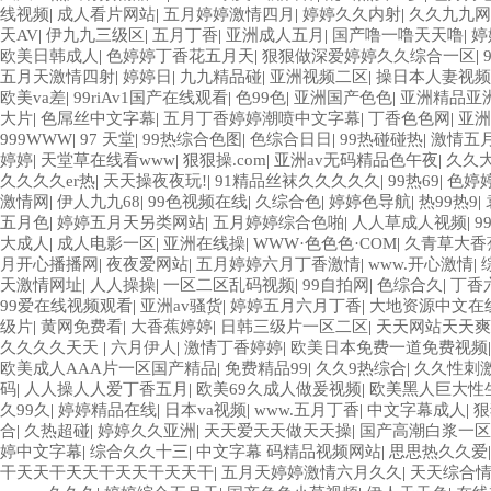
线视频
|
成人看片网站
|
五月婷婷激情四月
|
婷婷久久内射
|
久久九九网
天AV
|
伊九九三级区
|
五月丁香
|
亚洲成人五月
|
国产噜一噜天天噜
|
婷
欧美日韩成人
|
色婷婷丁香花五月天
|
狠狠做深爱婷婷久久综合一区
|
五月天激情四射
|
婷婷日
|
九九精品碰
|
亚洲视频二区
|
操日本人妻视频
欧美va差
|
99riAv1国产在线观看
|
色99色
|
亚洲国产色色
|
亚洲精品亚
大片
|
色屌丝中文字幕
|
五月丁香婷婷潮喷中文字幕
|
丁香色色网
|
亚洲
999WWW
|
97 天堂
|
99热综合色图
|
色综合日日
|
99热碰碰热
|
激情五
婷婷
|
天堂草在线看www
|
狠狠操.com
|
亚洲av无码精品色午夜
|
久久
久久久久er热
|
天天操夜夜玩!
|
91精品丝袜久久久久久
|
99热69
|
色婷
激情网
|
伊人九九68
|
99色视频在线
|
久综合色
|
婷婷色导航
|
热99热9
|
五月色
|
婷婷五月天另类网站
|
五月婷婷综合色啪
|
人人草成人视频
|
9
大成人
|
成人电影一区
|
亚洲在线操
|
WWW·色色色·COM
|
久青草大香
月开心播播网
|
夜夜爱网站
|
五月婷婷六月丁香激情
|
www.开心激情
|
天激情网址
|
人人操操
|
一区二区乱码视频
|
99自拍网
|
色综合久
|
丁香
99爱在线视频观看
|
亚洲av骚货
|
婷婷五月六月丁香
|
大地资源中文在
级片
|
黄网免费看
|
大香蕉婷婷
|
日韩三级片一区二区
|
天天网站天天爽
久久久久天天
|
六月伊人
|
激情丁香婷婷
|
欧美日本免费一道免费视频
欧美成人AAA片一区国产精品
|
免费精品99
|
久久9热综合
|
久久性刺
码
|
人人操人人爱丁香五月
|
欧美69久成人做爰视频
|
欧美黑人巨大性
久99久
|
婷婷精品在线
|
日本va视频
|
www.五月丁香
|
中文字幕成人
|
狠
合
|
久热超碰
|
婷婷久久亚洲
|
天天爱天天做天天操
|
国产高潮白浆一区
婷中文字幕
|
综合久久十三
|
中文字幕 码精品视频网站
|
思思热久久爱
干天天干天天干天天干天天干
|
五月天婷婷激情六月久久
|
天天综合