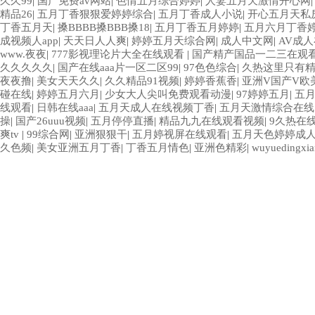
久久99
|
国产免费av网站
|
色情五月综合婷婷
|
人妻五月天激情开心网
精品26
|
五月丁香狠狠爱婷婷综合
|
五月丁香成人小说
|
开心五月天私
丁香五月天
|
搡BBBB搡BBB搡18
|
五月丁香五月婷婷
|
五月六月丁香
成视频人app
|
天天日人人爽
|
婷婷五月天综合网
|
成人中文网
|
AV成
www.夜夜
|
777影视理论片大全在线观看
|
国产精产国品一二三在观
久久久久久
|
国产在线aaa片一区二区99
|
97色色综合
|
久热这里只有
夜夜撸
|
美女天天久久
|
久久精品91视频
|
婷婷香蕉香
|
亚洲V国产V欧
碰在线
|
婷婷五月六月
|
少女大人尖叫免费观看动漫
|
97婷婷五月
|
五
线观看
|
日韩在线aaa
|
五月天成人在线视频丁香
|
五月天激情综合在线
操
|
国产26uuu视频
|
五月停停直播
|
精品九九在线观看视频
|
9久热在
爽tv
|
99综合网
|
亚洲狠狠干
|
五月婷视屏在线观看
|
五月天色婷婷成
久色频
|
美女亚洲五月丁香
|
丁香五月情色
|
亚洲色精彩
|
wuyuedingxi