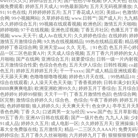
wwccc久久久
|
婷婷综合五月天
|
国产色色小草视频
|
伊人天天色
|
在线
频免费观看
|
婷婷五月天成人
|
99热最新国内
|
五月天无码视屏播放
|
91
|
91色在线
|
月婷婷婷婷五月
|
五月丁香花成人社区
|
美妞av
|
色激情
合网
|
99小视频网站
|
久草婷婷在线
|
www.日韩艹
|
国产成人片
|
九九精
久久婷婷综合五月
|
99视频在线观看视频
|
欧洲色区
|
激情五月天啪啪
婷婷啪啪
|
97干在线视频
|
亚洲色涩视频
|
丁香五月社区
|
色播五月丁
视频
|
www.天天干
|
成人Av在线大片
|
久久婷婷色综合
|
在线婷婷
|
婷
激情五月激情综合网
|
9久热在线视频精品
|
99热在线精品观看
|
精品
婷婷丁香花综合网
|
亚洲天堂aaa
|
久久 无毛。
|
91色涩
|
色五月开心婷
品一区二区色欲黄A片
|
天天成人综合视频
|
五月丁香六月婷婷的女人
月啪啪
|
国产在线网
|
亚洲综合五月
|
就要爱综合
|
日韩一级一片内射视
五月激情综合性爱
|
色综合色色色
|
五月天伊人综合
|
日韩性视频
|
co
色五月
|
婷婷五月婷婷五月天
|
干一干xxxx
|
国产成人精品亚洲线观看
天天舔天天爽
|
色噜噜狠噜噜视频
|
婷婷色5月天在线。
|
99热精品10
|
综合在线观看
|
人人澡天天色天天做
|
丁香香蕉婷婷
|
日韩丰满少妇无
BBB爽爽爽电影
|
欧洲亚洲欧洲99久久
|
婷婷五月丁香综合
|
五月综合
色婷婷9
|
婷婷99狠狠
|
天天干一干
|
丁香五月激情性色郤
|
色情综合网
区完整
|
激情综合婷婷久久
|
综合色、色综合
|
午夜丁香婷婷
|
婷婷五月
线
|
色婷婷狠狠
|
狼人婷婷久久
|
天天爽天天干
|
色女伊人
|
亭亭五月天黑
香色色网
|
丁香 久久
|
口述两男一女3p经历
|
www.国产色
|
五月草影视
99五丁香月
|
亚洲AV日韩在线观看
|
国产一级片色色
|
九九人人操
|
少
91成人品
|
婷婷久久五月
|
成人电影一区
|
久久婷婷五月天
|
亚洲操操
|
幕大全免费版在线
|
五月激情天
|
精品一二三区久久AAA片
|
免费无码
婷婷综合
|
五月丁香久久丝袜啪啪
|
六月婷婷九月丁香
|
狠狠狠狠狠狠